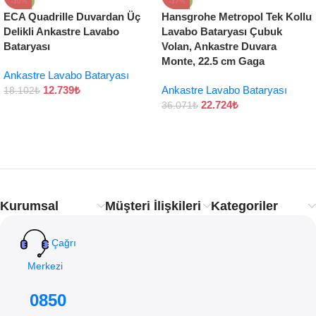
-30%
-37%
ECA Quadrille Duvardan Üç
Hansgrohe Metropol Tek Kollu
Delikli Ankastre Lavabo
Lavabo Bataryası Çubuk
Bataryası
Volan, Ankastre Duvara
Monte, 22.5 cm Gaga
Ankastre Lavabo Bataryası
12.739
₺
Ankastre Lavabo Bataryası
18.102
₺
22.724
₺
36.071
₺
Kurumsal
Müşteri İlişkileri
Kategoriler
Çağrı
Merkezi
0850