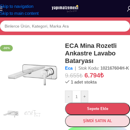
Skip to navigation
Skip to main content
a
/
BANYO
/
ARMATÜR
/
Lavabo Bataryaları
/
Ankastre Lavabo Bataryası
ECA Mina Rozetli
-30%
Ankastre Lavabo
Bataryası
Eca
| Stok Kodu:
102167604H-K
6.794
₺
9.655
₺
1 adet stokta
-
+
Sepete Ekle
ŞİMDİ SATIN AL