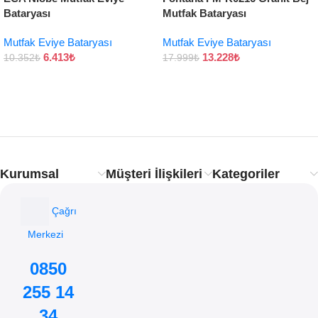
Bataryası
Mutfak Bataryası
Mutfak Eviye Bataryası
Mutfak Eviye Bataryası
6.413
₺
13.228
₺
10.352
₺
17.999
₺
Kurumsal
Müşteri İlişkileri
Kategoriler
Çağrı
Merkezi
0850
255 14
34