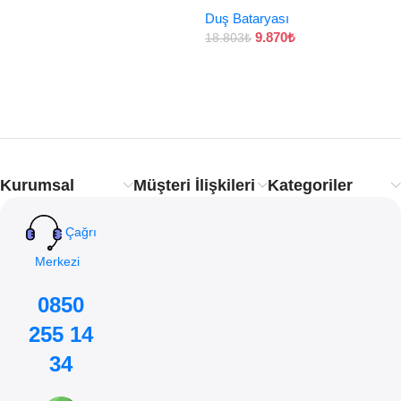
Duş Bataryası
9.870
₺
18.803
₺
Kurumsal
Müşteri İlişkileri
Kategoriler
Çağrı
Merkezi
0850
255 14
34