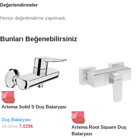
Değerlendirmeler
Henüz değerlendirme yapılmadı.
Bunları Beğenebilirsiniz
-48%
Artema Solid S Duş Bataryası
Duş Bataryası
-48%
7.029
₺
13.391
₺
Artema Root Square Duş
Bataryası