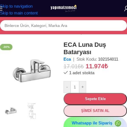
Skip to navigation
Skip to main content
Ana Sayfa
/
Mağaza
/
BANYO
/
ARMATÜR
/
Duş Bataryası
ECA Luna Duş
-30%
Bataryası
Eca
| Stok Kodu:
102154011
11.974
₺
17.016
₺
1 adet stokta
-
+
Sepete Ekle
ŞİMDİ SATIN AL
Whatsapp ile Sipariş