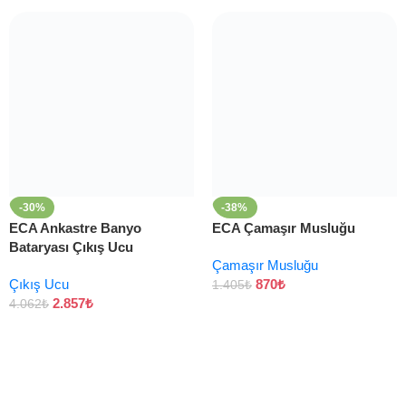
-30%
-38%
ECA Ankastre Banyo
ECA Çamaşır Musluğu
Bataryası Çıkış Ucu
Çamaşır Musluğu
Çıkış Ucu
870
₺
1.405
₺
2.857
₺
4.062
₺