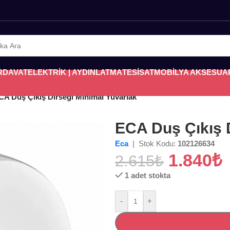
RDAVAT
ELEKTRİK | AYDINLATMA
TESİSAT
MOBİLYA AKSESUA
CA Duş Çıkış Dirseği Minimal Yuvarlak
ECA Duş Çıkış 
Eca
| Stok Kodu:
102126634
1.840
₺
2.615
₺
1 adet stokta
-
+