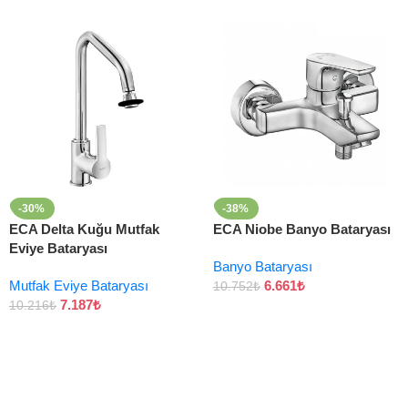
-30%
-38%
ECA Delta Kuğu Mutfak
ECA Niobe Banyo Bataryası
Eviye Bataryası
Banyo Bataryası
Mutfak Eviye Bataryası
6.661
₺
10.752
₺
7.187
₺
10.216
₺