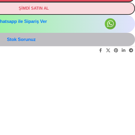
ŞİMDİ SATIN AL
hatsapp ile Sipariş Ver
Stok Sorunuz