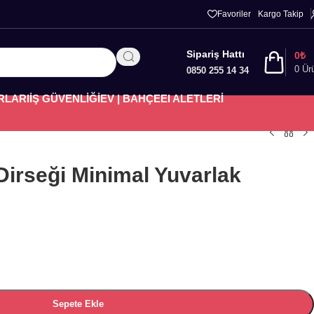
Favoriler
Kargo Takip
Sipariş Hattı
0
₺
0
Ür
0850 255 14 34
RLARI
İŞ GÜVENLİĞİ
EV | BAHÇE
El ALETLERİ
Dirseği Minimal Yuvarlak
Sepete Ekle