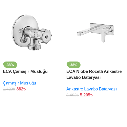
-38%
-38%
ECA Çamaşır Musluğu
ECA Niobe Rozetli Ankastre
Lavabo Bataryası
Çamaşır Musluğu
882
₺
Ankastre Lavabo Bataryası
1.423
₺
5.205
₺
8.402
₺