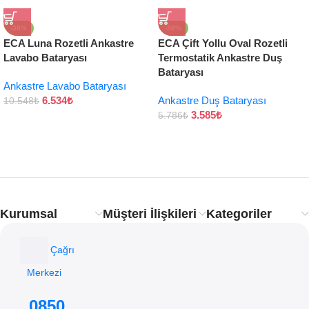
-38%
-38%
ECA Luna Rozetli Ankastre
ECA Çift Yollu Oval Rozetli
Lavabo Bataryası
Termostatik Ankastre Duş
Bataryası
Ankastre Lavabo Bataryası
6.534
₺
Ankastre Duş Bataryası
10.548
₺
3.585
₺
5.786
₺
Kurumsal
Müşteri İlişkileri
Kategoriler
Çağrı
Merkezi
0850