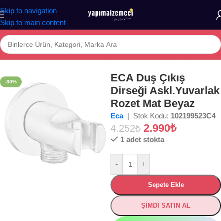
Skip to navigation
Skip to main content
Ana Sayfa
/
Mağaza
/
BANYO
/
DUŞ SİSTEMLERİ
/
Duş Çıkış Dirseği
ECA Duş Çıkış
-30%
Dirseği Askl.Yuvarlak
Rozet Mat Beyaz
Eca
| Stok Kodu:
102199523C4
2.990
₺
4.252
₺
1 adet stokta
-
+
Sepete Ekle
ŞİMDİ SATIN AL