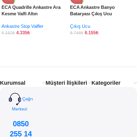
-30%
-30%
ECA Quadrille Ankastre Ara
ECA Ankastre Banyo
Kesme Valfi Altın
Bataryası Çıkış Ucu
Ankastre Stop Valfler
Çıkış Ucu
4.335
₺
6.155
₺
6.162
₺
8.748
₺
Kurumsal
Müşteri İlişkileri
Kategoriler
Çağrı
Merkezi
0850
255 14