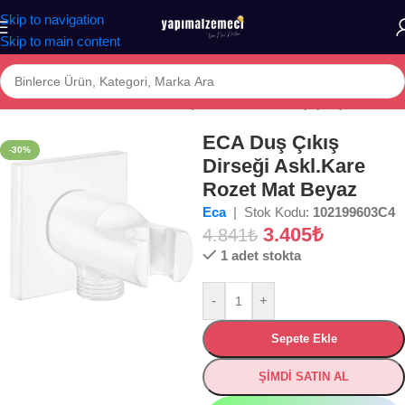
Skip to navigation
Skip to main content
Ana Sayfa
/
Mağaza
/
BANYO
/
DUŞ SİSTEMLERİ
/
Duş Çıkış Dirseği
ECA Duş Çıkış
-30%
Dirseği Askl.Kare
Rozet Mat Beyaz
Eca
| Stok Kodu:
102199603C4
3.405
₺
4.841
₺
1 adet stokta
-
+
Sepete Ekle
ŞİMDİ SATIN AL