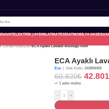
RDAVAT
ELEKTRİK | AYDINLATMA
TESİSAT
MOBİLYA AKSESUA
k Lavabo Bataryası
/
ECA Ayaklı Lavabo Musluğu Altın
ECA Ayaklı Lav
Eca
| Stok Kodu:
102809455
42.80
60.820
₺
1 adet stokta
-
+