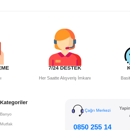
EME
7/24 DESTEK
ı
Her Saatte Alışveriş İmkanı
Basit
Kategoriler
Yapi
Çağrı Merkezi
Banyo
Mutfak
0850 255 14