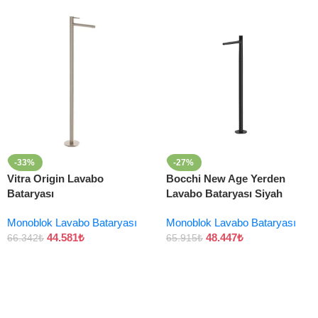
-33%
-27%
Vitra Origin Lavabo
Bocchi New Age Yerden
Bataryası
Lavabo Bataryası Siyah
Monoblok Lavabo Bataryası
Monoblok Lavabo Bataryası
44.581
₺
48.447
₺
66.342
₺
65.915
₺