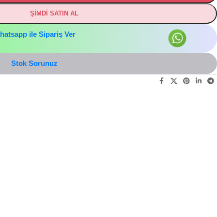
ŞİMDİ SATIN AL
hatsapp ile Sipariş Ver
Stok Sorunuz