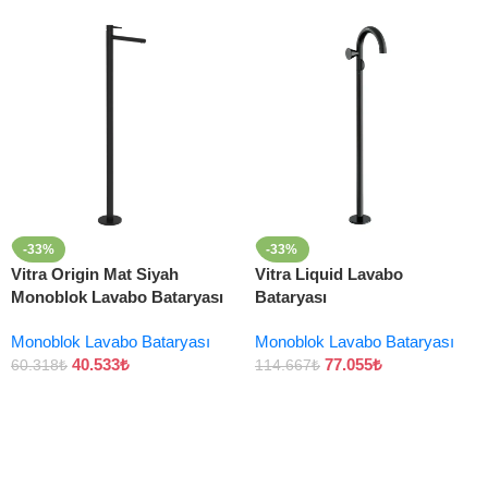
-33%
-33%
Vitra Origin Mat Siyah
Vitra Liquid Lavabo
Monoblok Lavabo Bataryası
Bataryası
Monoblok Lavabo Bataryası
Monoblok Lavabo Bataryası
40.533
₺
77.055
₺
60.318
₺
114.667
₺