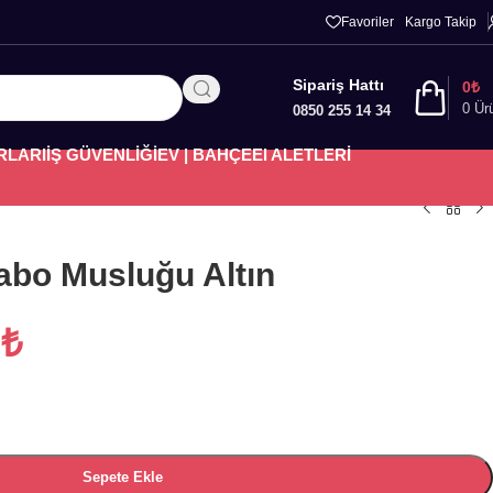
Favoriler
Kargo Takip
Sipariş Hattı
0
₺
0
Ür
0850 255 14 34
RLARI
İŞ GÜVENLİĞİ
EV | BAHÇE
El ALETLERİ
abo Musluğu Altın
1
₺
Sepete Ekle