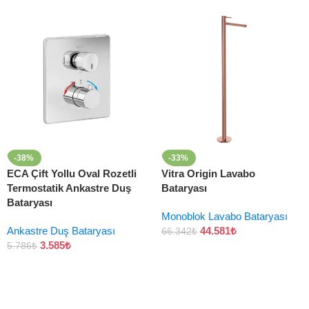
-38%
-33%
ECA Çift Yollu Oval Rozetli
Vitra Origin Lavabo
Termostatik Ankastre Duş
Bataryası
Bataryası
Monoblok Lavabo Bataryası
Ankastre Duş Bataryası
44.581
₺
66.342
₺
3.585
₺
5.786
₺