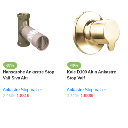
-37%
-40%
Hansgrohe Ankastre Stop
Kale D100 Altın Ankastre
Valf Sıva Altı
Stop Valf
Ankastre Stop Valfler
Ankastre Stop Valfler
1.881
₺
1.988
₺
2.986
₺
3.323
₺