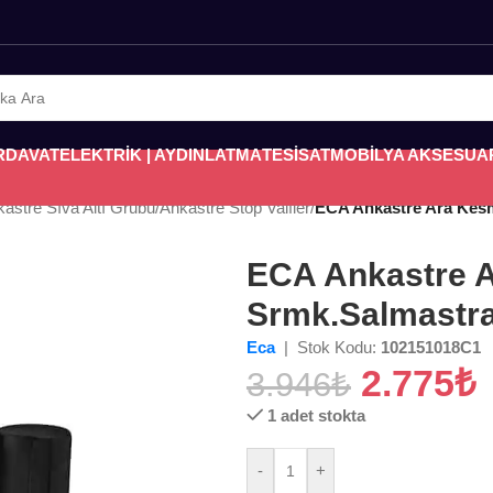
RDAVAT
ELEKTRİK | AYDINLATMA
TESİSAT
MOBİLYA AKSESUA
astre Sıva Altı Grubu
/
Ankastre Stop Valfler
/
ECA Ankastre Ara Kesm
ECA Ankastre A
Srmk.Salmastra
Eca
| Stok Kodu:
102151018C1
2.775
₺
3.946
₺
1 adet stokta
-
+