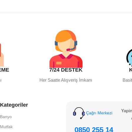
EME
7/24 DESTEK
ı
Her Saatte Alışveriş İmkanı
Basit
Kategoriler
Yapi
Çağrı Merkezi
Banyo
Mutfak
0850 255 14