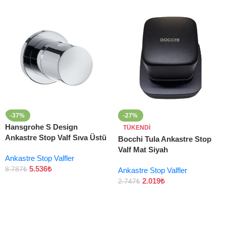
-37%
-27%
Hansgrohe S Design
TÜKENDI
Ankastre Stop Valf Sıva Üstü
Bocchi Tula Ankastre Stop
Valf Mat Siyah
Ankastre Stop Valfler
5.536
₺
8.787
₺
Ankastre Stop Valfler
2.019
₺
2.747
₺