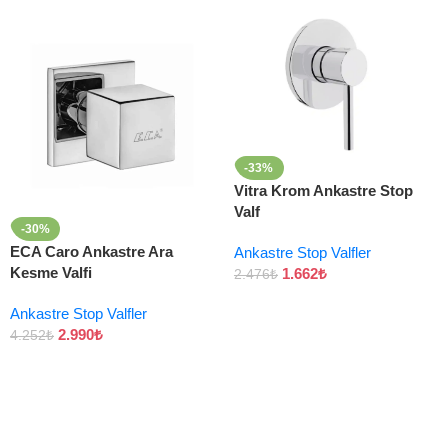
-33%
Vitra Krom Ankastre Stop
Valf
-30%
ECA Caro Ankastre Ara
Ankastre Stop Valfler
Kesme Valfi
1.662
₺
2.476
₺
Ankastre Stop Valfler
2.990
₺
4.252
₺