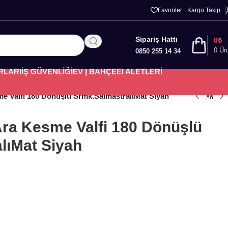
Favoriler
Kargo Takip
Sipariş Hattı
0
₺
0
Ür
0850 255 14 34
RLARI
İŞ GÜVENLİĞİ
EV | BAHÇE
El ALETLERİ
e Valfi 180 Dönüşlü Srmk.SalmastralıMat Siyah
ra Kesme Valfi 180 Dönüşlü
lıMat Siyah