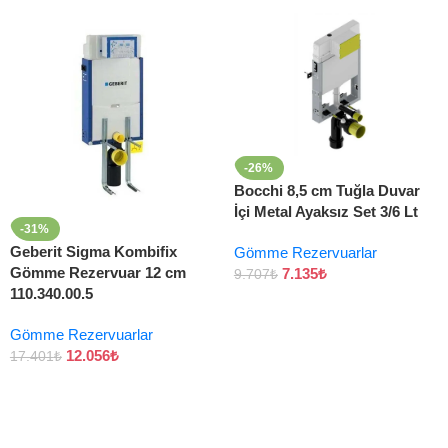
-26%
Bocchi 8,5 cm Tuğla Duvar
İçi Metal Ayaksız Set 3/6 Lt
-31%
Geberit Sigma Kombifix
Gömme Rezervuarlar
Gömme Rezervuar 12 cm
7.135
₺
9.707
₺
110.340.00.5
Gömme Rezervuarlar
12.056
₺
17.401
₺