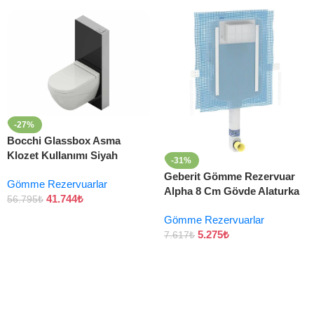
-27%
Bocchi Glassbox Asma
Klozet Kullanımı Siyah
-31%
Geberit Gömme Rezervuar
Gömme Rezervuarlar
Alpha 8 Cm Gövde Alaturka
41.744
₺
56.795
₺
Gömme Rezervuarlar
5.275
₺
7.617
₺