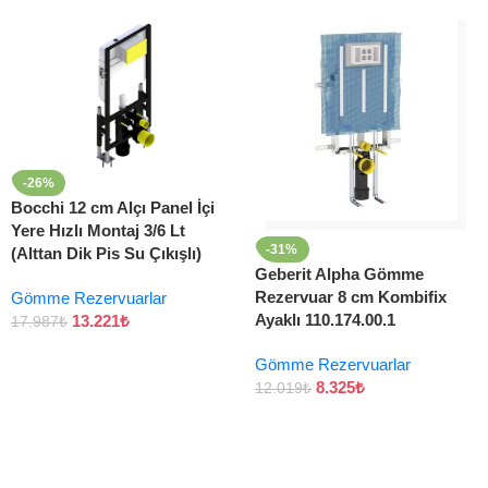
-26%
Bocchi 12 cm Alçı Panel İçi
Yere Hızlı Montaj 3/6 Lt
-31%
(Alttan Dik Pis Su Çıkışlı)
Geberit Alpha Gömme
Rezervuar 8 cm Kombifix
Gömme Rezervuarlar
Ayaklı 110.174.00.1
13.221
₺
17.987
₺
Gömme Rezervuarlar
8.325
₺
12.019
₺