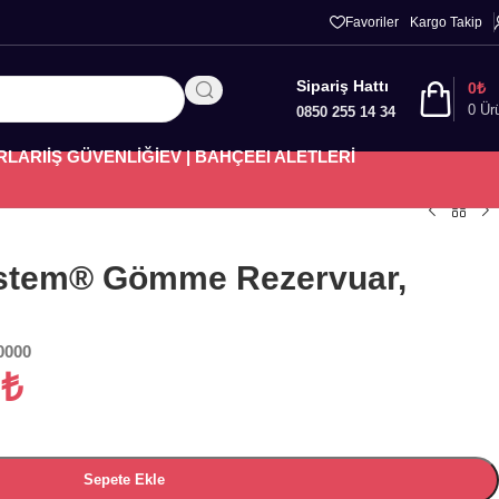
Favoriler
Kargo Takip
Sipariş Hattı
0
₺
0
Ür
0850 255 14 34
RLARI
İŞ GÜVENLİĞİ
EV | BAHÇE
El ALETLERİ
ystem® Gömme Rezervuar,
0000
5
₺
Sepete Ekle