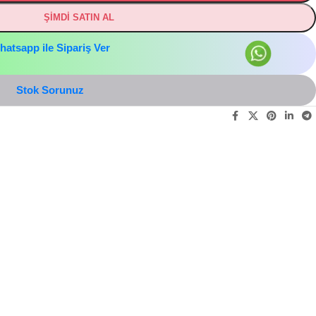
ŞİMDİ SATIN AL
hatsapp ile Sipariş Ver
Stok Sorunuz