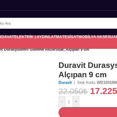
RDAVAT
ELEKTRİK | AYDINLATMA
TESİSAT
MOBİLYA AKSESUA
it Durasystem® Gömme Rezervuar, Alçıpan 9 cm
Duravit Duras
Alçıpan 9 cm
Duravit
| Stok Kodu:
WD103100
17.22
22.050
₺
-
+