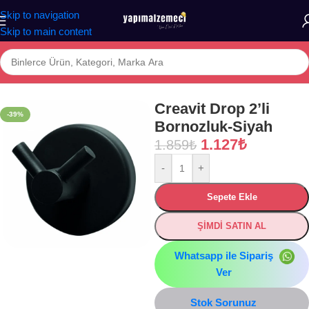
Skip to navigation
Skip to main content
Ana Sayfa
/
Mağaza
/
BANYO
/
AKSESUAR
/
Askılık, Bornoz Askılığı
Creavit Drop 2’li
-39%
Bornozluk-Siyah
1.127
₺
1.859
₺
-
+
Sepete Ekle
ŞİMDİ SATIN AL
Whatsapp ile Sipariş
Ver
Stok Sorunuz