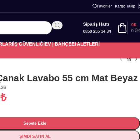
Favoriler
Kargo Takip
Sipariş Hattı
0
₺
0
Ür
0850 255 14 34
RLARI
İŞ GÜVENLİĞİ
EV | BAHÇE
El ALETLERİ
Çanak Lavabo 55 cm Mat Beyaz
126
6
₺
Sepete Ekle
ŞİMDİ SATIN AL