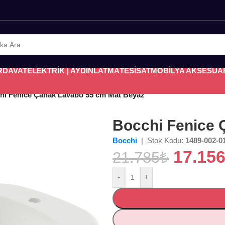
RDAVAT
ELEKTRİK | AYDINLATMA
TESİSAT
MOBİLYA AKSESUA
hi Fenice Çanak Lavabo 55 cm Mat Beyaz
Bocchi Fenice 
Bocchi
| Stok Kodu:
1489-002-0
17.15
21.785
₺
-
+