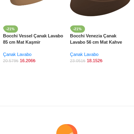
-21%
-21%
Bocchi Vessel Çanak Lavabo
Bocchi Venezia Çanak
85 cm Mat Kaşmir
Lavabo 56 cm Mat Kahve
Çanak Lavabo
Çanak Lavabo
16.206
₺
18.152
₺
20.579
₺
23.051
₺