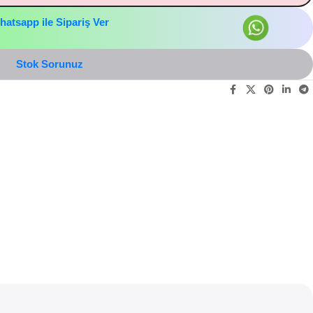
hatsapp ile Sipariş Ver
Stok Sorunuz