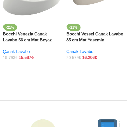
-21%
-21%
Bocchi Venezia Çanak
Bocchi Vessel Çanak Lavabo
Lavabo 56 cm Mat Beyaz
85 cm Mat Yasemin
Çanak Lavabo
Çanak Lavabo
15.587
₺
16.206
₺
19.793
₺
20.579
₺