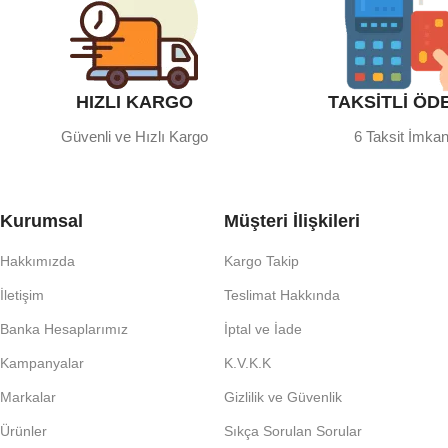
HIZLI KARGO
TAKSİTLİ ÖD
Güvenli ve Hızlı Kargo
6 Taksit İmkan
Kurumsal
Müşteri İlişkileri
Hakkımızda
Kargo Takip
İletişim
Teslimat Hakkında
Banka Hesaplarımız
İptal ve İade
Kampanyalar
K.V.K.K
Markalar
Gizlilik ve Güvenlik
Ürünler
Sıkça Sorulan Sorular