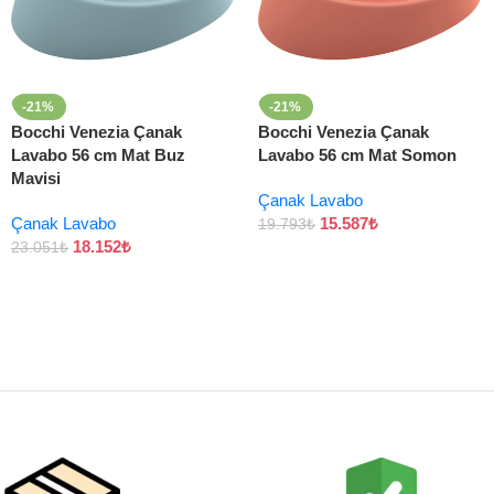
-21%
-21%
Bocchi Venezia Çanak
Bocchi Venezia Çanak
Lavabo 56 cm Mat Buz
Lavabo 56 cm Mat Somon
Mavisi
Çanak Lavabo
Çanak Lavabo
15.587
₺
19.793
₺
18.152
₺
23.051
₺