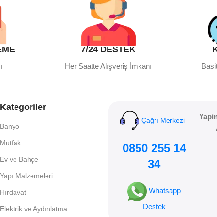
EME
7/24 DESTEK
ı
Her Saatte Alışveriş İmkanı
Basit
Kategoriler
Yapi
Çağrı Merkezi
Banyo
Mutfak
0850 255 14
Ev ve Bahçe
34
Yapı Malzemeleri
Whatsapp
Hırdavat
Destek
Elektrik ve Aydınlatma