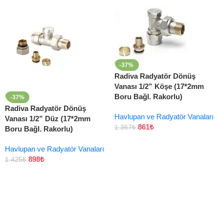
-37%
Radiva Radyatör Dönüş
Vanası 1/2” Köşe (17*2mm
Boru Bağl. Rakorlu)
-37%
Radiva Radyatör Dönüş
Havlupan ve Radyatör Vanaları
Vanası 1/2” Düz (17*2mm
861
₺
1.367
₺
Boru Bağl. Rakorlu)
Havlupan ve Radyatör Vanaları
898
₺
1.425
₺