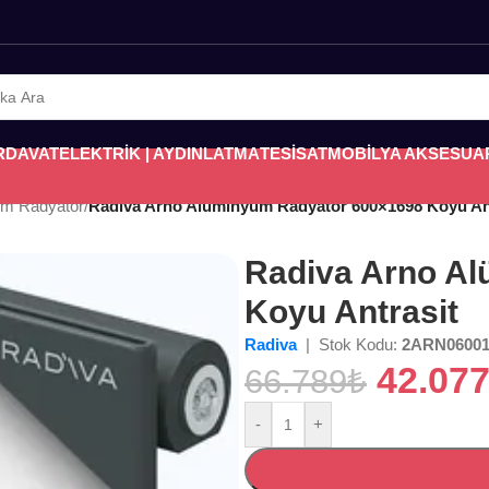
RDAVAT
ELEKTRİK | AYDINLATMA
TESİSAT
MOBİLYA AKSESUA
um Radyatör
/
Radiva Arno Alüminyum Radyatör 600×1698 Koyu An
Radiva Arno A
Koyu Antrasit
Radiva
| Stok Kodu:
2ARN06001
42.07
66.789
₺
-
+