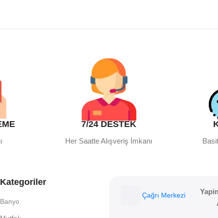
EME
7/24 DESTEK
ı
Her Saatte Alışveriş İmkanı
Basit
Kategoriler
Yapi
Çağrı Merkezi
Banyo