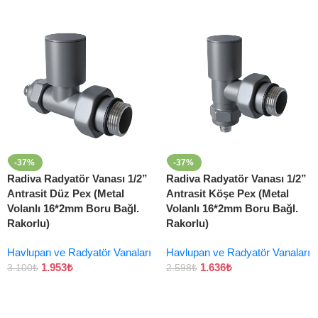
-37%
-37%
Radiva Radyatör Vanası 1/2”
Radiva Radyatör Vanası 1/2”
Antrasit Düz Pex (Metal
Antrasit Köşe Pex (Metal
Volanlı 16*2mm Boru Bağl.
Volanlı 16*2mm Boru Bağl.
Rakorlu)
Rakorlu)
Havlupan ve Radyatör Vanaları
Havlupan ve Radyatör Vanaları
1.953
₺
1.636
₺
3.100
₺
2.598
₺