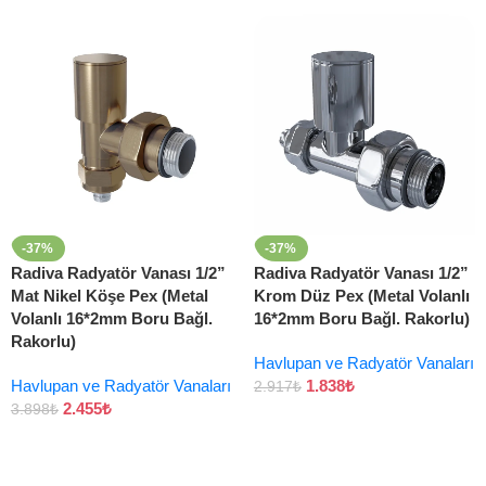
-37%
-37%
Radiva Radyatör Vanası 1/2”
Radiva Radyatör Vanası 1/2”
Mat Nikel Köşe Pex (Metal
Krom Düz Pex (Metal Volanlı
Volanlı 16*2mm Boru Bağl.
16*2mm Boru Bağl. Rakorlu)
Rakorlu)
Havlupan ve Radyatör Vanaları
Havlupan ve Radyatör Vanaları
1.838
₺
2.917
₺
2.455
₺
3.898
₺