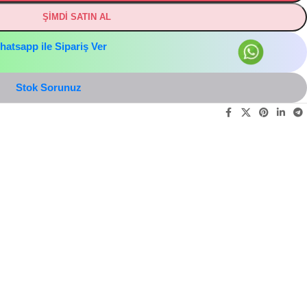
ŞİMDİ SATIN AL
hatsapp ile Sipariş Ver
Stok Sorunuz